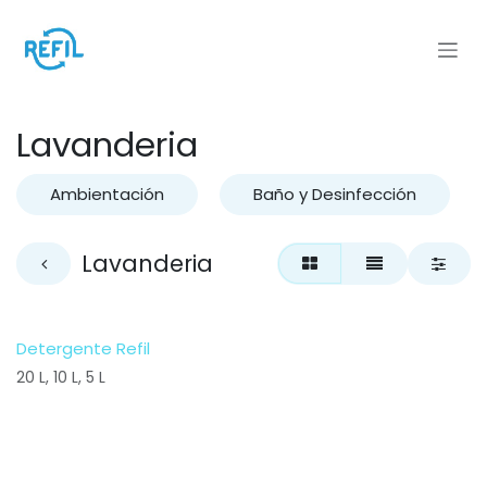
Ir al contenido
Lavanderia
Ambientación
Baño y Desinfección
Lavanderia
Detergente Refil
20 L, 10 L, 5 L