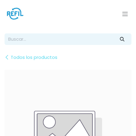
Ir al contenido
Todos los productos