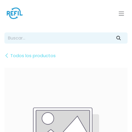
Ir al contenido
Todos los productos