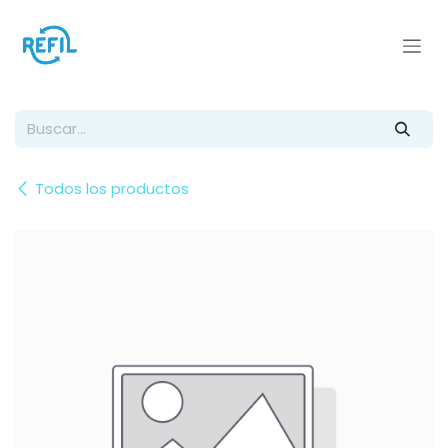
Ir al contenido
Todos los productos