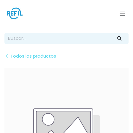
Ir al contenido
Todos los productos