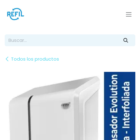
Ir al contenido
Todos los productos