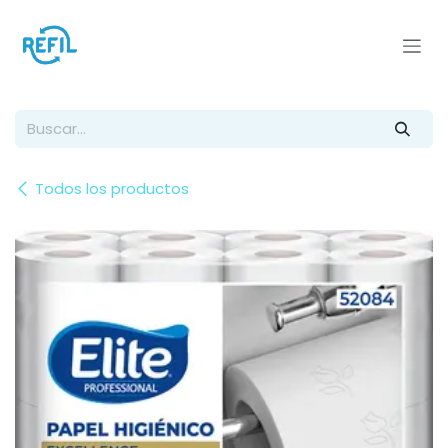
Ir al contenido
Todos los productos