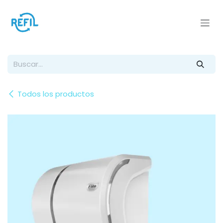
Ir al contenido
Todos los productos