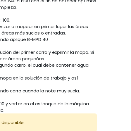
de 1:40 a 1:100 con el fin de obtener óptimos
impieza.
: 100.
menzar a mopear en primer lugar las áreas
las áreas más sucias o entradas.
ando aplique B-MPD 40
ución del primer carro y exprimir la mopa. Si
pear áreas pequeñas.
egundo carro, el cual debe contener agua
opa en la solución de trabajo y así
undo carro cuando la note muy sucia.
:100 y verter en el estanque de la máquina.
o.
 disponible.