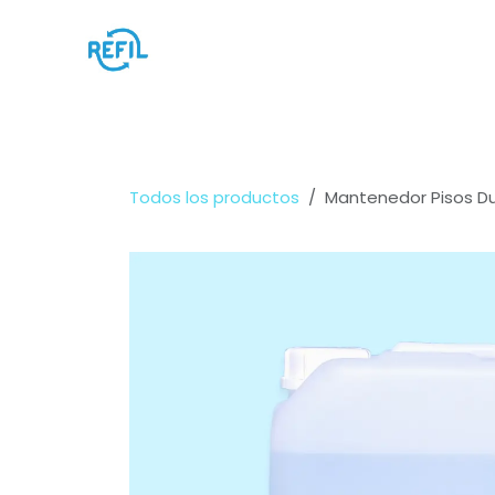
Ir al contenido
Inicio
Somos Refil
Casos de Éxito
Todos los productos
Mantenedor Pisos Du