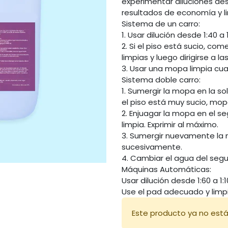
experimentar diluciones des
resultados de economía y l
Sistema de un carro:
1. Usar dilución desde 1:40 a 1
2. Si el piso está sucio, co
limpias y luego dirigirse a 
3. Usar una mopa limpia cu
Sistema doble carro:
1. Sumergir la mopa en la sol
el piso está muy sucio, mo
2. Enjuagar la mopa en el s
limpia. Exprimir al máximo.
3. Sumergir nuevamente la m
sucesivamente.
4. Cambiar el agua del seg
Máquinas Automáticas:
Usar dilución desde 1:60 a 1
Use el pad adecuado y limpi
Este producto ya no está