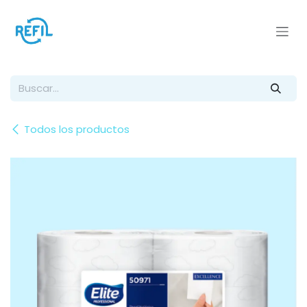
Ir al contenido
Todos los productos