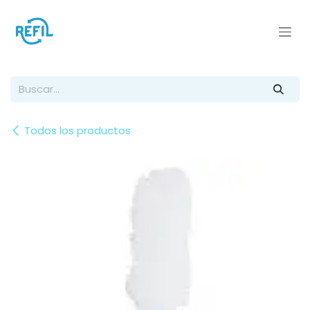
Ir al contenido
Todos los productos