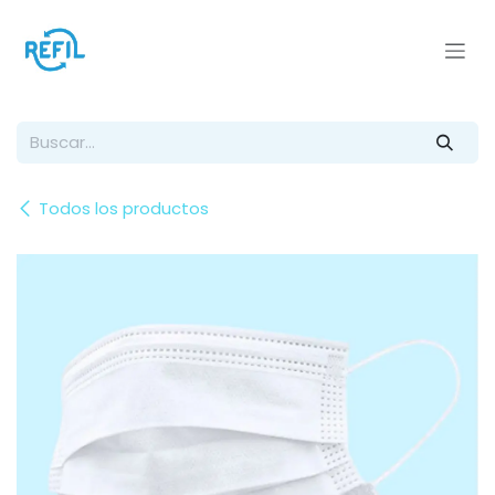
Ir al contenido
Todos los productos