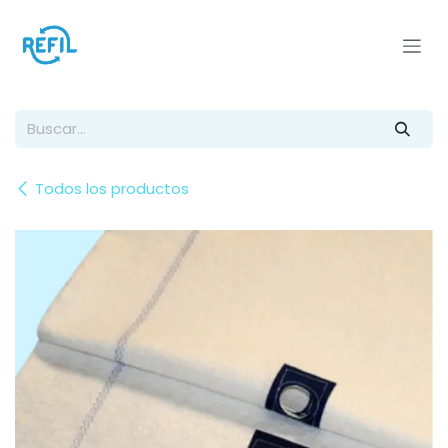
Ir al contenido
Todos los productos