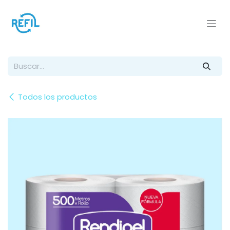
Ir al contenido
Todos los productos