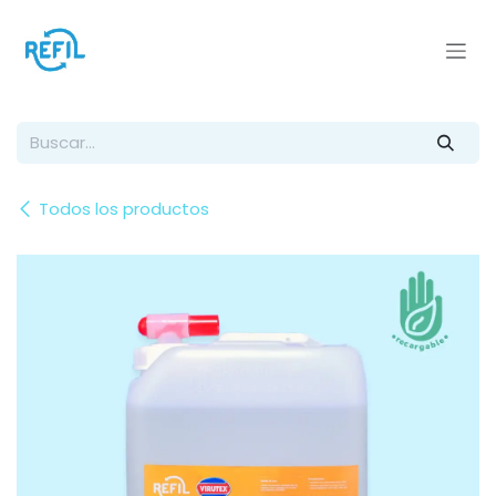
Ir al contenido
Todos los productos