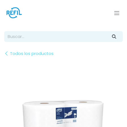
Ir al contenido
Todos los productos